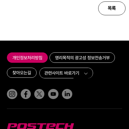
목록
개인정보처리방침
영리목적의 광고성 정보전송거부
찾아오는길
인스타그램
페이스북
트위터(x)
유튜브
링크드인
POSTECH