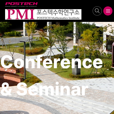
POSTECH
search
메뉴보기
Conference
& Seminar