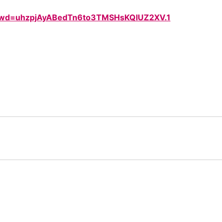
5?pwd=uhzpjAyABedTn6to3TMSHsKQlUZ2XV.1