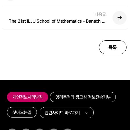
다음글
The 21st ILJU School of Mathematics - Banach Spaces and Related Topics
목록
개인정보처리방침
영리목적의 광고성 정보전송거부
찾아오는길
인스타그램
페이스북
트위터(x)
유튜브
링크드인