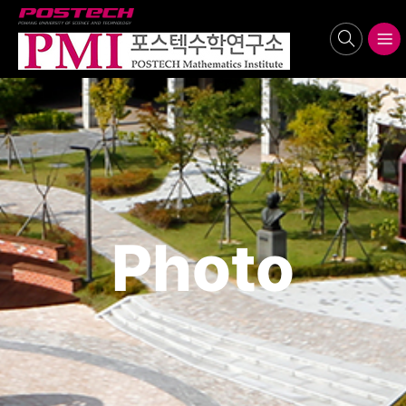
POSTECH
search
메뉴보기
Photo