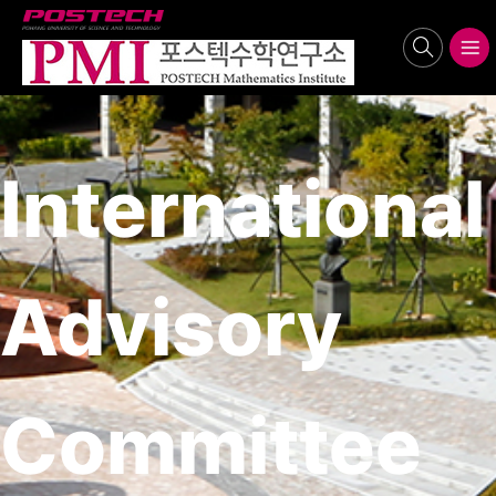
POSTECH
search
메뉴보기
International
Advisory
Committee